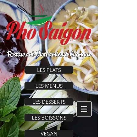
Restaurant Vietnamien à Cugnaux
LES PLATS
LES MENUS
LES DESSERTS
LES BOISSONS
VEGAN